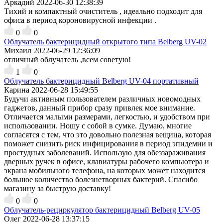
Аркадий
2022-06-30 12:38:39
Тихий и компактный очиститель , идеально подходит для
офиса в период короновирусной инфекции .
0
0
Облучатель бактерицидный открытого типа Belberg UV-02
Михаил
2022-06-29 12:36:09
отличный облучатель ,всем советую!
1
0
Облучатель бактерицидный Belberg UV-04 портативный
Карина
2022-06-28 15:49:55
Будучи активным пользователем различных новомодных
гаджетов, данный прибор сразу привлек мое внимание.
Отличается малыми размерами, легкостью, и удобством при
использовании. Ношу с собой в сумке. Думаю, многие
согласятся с тем, что это довольно полезная вещица, которая
поможет снизить риск инфицирования в период эпидемии и
простудных заболеваний. Использую для обеззараживания
дверных ручек в офисе, клавиатуры рабочего компьютера и
экрана мобильного телефона, на которых может находится
большое количество болезнетворных бактерий. Спасибо
магазину за быструю доставку!
0
0
Облучатель-рециркулятор бактерицидный Belberg UV-05
Олег
2022-06-28 13:37:15