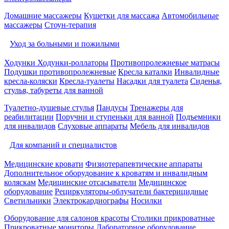
Домашние массажеры
Кушетки для массажа
Автомобильные
массажеры
Стоун-терапия
Уход за больными и пожилыми
Ходунки
Ходунки-роллаторы
Противопролежневые матрасы
Подушки противопролежневые
Кресла каталки
Инвалидные
кресла-коляски
Кресла-туалеты
Насадки для туалета
Сиденья,
стулья, табуреты для ванной
Туалетно-душевые стулья
Пандусы
Тренажеры для
реабилитации
Поручни и ступеньки для ванной
Подъемники
для инвалидов
Слуховые аппараты
Мебель для инвалидов
Для компаний и специалистов
Медицинские кровати
Физиотерапевтические аппараты
Дополнительное оборудование к кроватям и инвалидным
коляскам
Медицинские отсасыватели
Медицинское
оборудование
Рециркуляторы-облучатели бактерицидные
Светильники
Электрокардиографы
Носилки
Оборудование для салонов красоты
Столики прикроватные
Прикроватные мониторы
Лабораторное оборудование