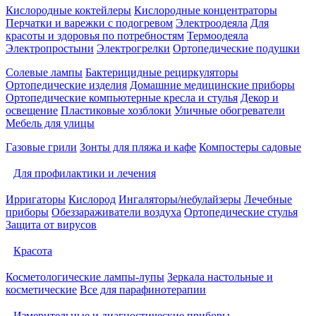
Кислородные коктейлеры
Кислородные концентраторы
Перчатки и варежки с подогревом
Электроодеяла
Для
красоты и здоровья по потребностям
Термоодеяла
Электропростыни
Электрогрелки
Ортопедические подушки
Солевые лампы
Бактерицидные рециркуляторы
Ортопедические изделия
Домашние медицинские приборы
Ортопедические компьютерные кресла и стулья
Декор и
освещение
Пластиковые хозблоки
Уличные обогреватели
Мебель для улицы
Газовые грили
Зонты для пляжа и кафе
Компостеры садовые
Для профилактики и лечения
Ирригаторы
Кислород
Ингаляторы/небулайзеры
Лечебные
приборы
Обеззараживатели воздуха
Ортопедические стулья
Защита от вирусов
Красота
Косметологические лампы-лупы
Зеркала настольные и
косметические
Все для парафинотерапии
Измерительные и диагностические приборы