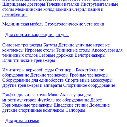
Шприцевые дозаторы
Тележки каталки
Инструментальные
столы
Медицинские холодильники
Стерилизация и
дезинфекция
Медицинская мебель
Стоматологические установки
Для спорта и коррекции фигуры
Силовые тренажеры
Батуты
Детские уличные игровые
комплексы
Игровые столы
Теннисные столы
Аксессуары для
теннисных столов
Беговые дорожки
Велотренажеры
Эллиптические тренажеры
Имитаторы верховой езды
Степперы
Баскетбольное
оборудование
Детские тренажеры
Гребные тренажеры
Оборудование для единоборств
Спортивные аксессуары
Другие тренажеры и аппараты
Спортивное оборудование
Грифы, диски, гантели
Мячи
Аксессуары для
миостимуляторов
Футбольное оборудование
Дартс
Горнолыжные тренажёры
Шведские стенки
Домашние
детские спортивные комплексы
Сапборды
Для дома и семьи