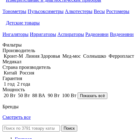
Тонометры
Пульсоксиметры
Алкотестеры
Весы
Ростомеры
Детские товары
Ингаляторы
Ирригаторы
Аспираторы
Радионяни
Видеоняни
Фильтры
Производитель
Кронт-М
Линия Здоровья
Мед-мос
Солнышко
Ферропласт
Медикал
Страна производитель
Китай
Россия
Гарантия
1 год
2 года
Мощность
20 Вт
50 Вт
88 ВА
90 Вт
100 Вт
Показать всё
Бренды
Смотреть все
Поиск