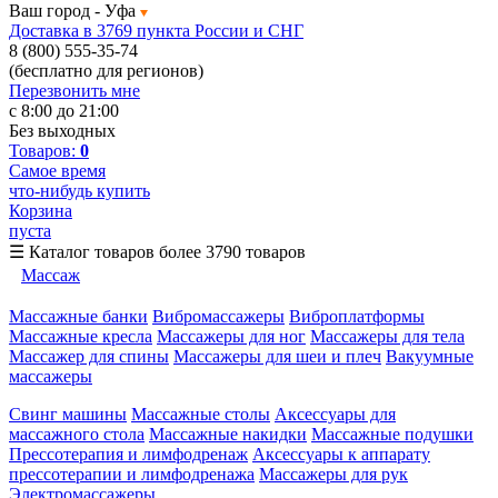
Ваш город -
Уфа
Доставка в 3769 пункта России и СНГ
8 (800) 555-35-74
(бесплатно для регионов)
Перезвонить мне
с 8:00 до 21:00
Без выходных
Товаров:
0
Самое время
что-нибудь купить
Корзина
пуста
☰
Каталог товаров
более 3790 товаров
Массаж
Массажные банки
Вибромассажеры
Виброплатформы
Массажные кресла
Массажеры для ног
Массажеры для тела
Массажер для спины
Массажеры для шеи и плеч
Вакуумные
массажеры
Свинг машины
Массажные столы
Аксессуары для
массажного стола
Массажные накидки
Массажные подушки
Прессотерапия и лимфодренаж
Аксессуары к аппарату
прессотерапии и лимфодренажа
Массажеры для рук
Электромассажеры