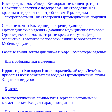
Кислородные коктейлеры
Кислородные концентраторы
Перчатки и варежки с подогревом
Электроодеяла
Для
красоты и здоровья по потребностям
Термоодеяла
Электропростыни
Электрогрелки
Ортопедические подушки
Солевые лампы
Бактерицидные рециркуляторы
Ортопедические изделия
Домашние медицинские приборы
Ортопедические компьютерные кресла и стулья
Декор и
освещение
Пластиковые хозблоки
Уличные обогреватели
Мебель для улицы
Газовые грили
Зонты для пляжа и кафе
Компостеры садовые
Для профилактики и лечения
Ирригаторы
Кислород
Ингаляторы/небулайзеры
Лечебные
приборы
Обеззараживатели воздуха
Ортопедические стулья
Защита от вирусов
Красота
Косметологические лампы-лупы
Зеркала настольные и
косметические
Все для парафинотерапии
Измерительные и диагностические приборы