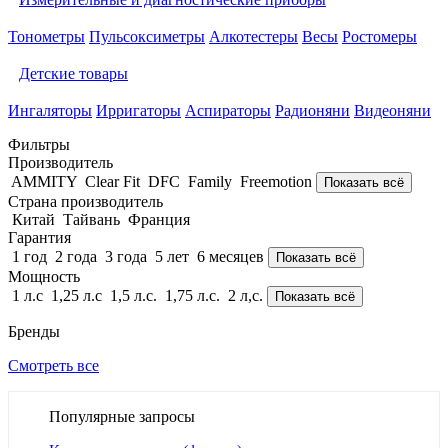
Тонометры
Пульсоксиметры
Алкотестеры
Весы
Ростомеры
Детские товары
Ингаляторы
Ирригаторы
Аспираторы
Радионяни
Видеоняни
Фильтры
Производитель
AMMITY
Clear Fit
DFC
Family
Freemotion
Показать всё
Страна производитель
Китай
Тайвань
Франция
Гарантия
1 год
2 года
3 года
5 лет
6 месяцев
Показать всё
Мощность
1 л.с
1,25 л.с
1,5 л.с.
1,75 л.с.
2 л,с.
Показать всё
Бренды
Смотреть все
Популярные запросы