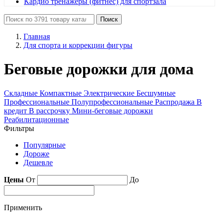
Кардио тренажеры (фитнес) для спортзала
Поиск
Главная
Для спорта и коррекции фигуры
Беговые дорожки для дома
Складные
Компактные
Электрические
Бесшумные
Профессиональные
Полупрофессиональные
Распродажа
В
кредит
В рассрочку
Мини-беговые дорожки
Реабилитационные
Фильтры
Популярные
Дороже
Дешевле
Цены
От
До
Применить