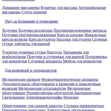
Домашние массажеры
Кушетки для массажа
Автомобильные
массажеры
Стоун-терапия
Уход за больными и пожилыми
Ходунки
Ходунки-роллаторы
Противопролежневые матрасы
Подушки противопролежневые
Кресла каталки
Инвалидные
кресла-коляски
Кресла-туалеты
Насадки для туалета
Сиденья,
стулья, табуреты для ванной
Туалетно-душевые стулья
Пандусы
Тренажеры для
реабилитации
Поручни и ступеньки для ванной
Подъемники
для инвалидов
Слуховые аппараты
Мебель для инвалидов
Для компаний и специалистов
Медицинские кровати
Физиотерапевтические аппараты
Дополнительное оборудование к кроватям и инвалидным
коляскам
Медицинские отсасыватели
Медицинское
оборудование
Рециркуляторы-облучатели бактерицидные
Светильники
Электрокардиографы
Носилки
Оборудование для салонов красоты
Столики прикроватные
Прикроватные мониторы
Лабораторное оборудование