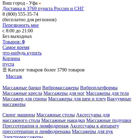
Ваш город -
Уфа
Доставка в 3769 пункта России и СНГ
8 (800) 555-35-74
(бесплатно для регионов)
Перезвонить мне
с 8:00 до 21:00
Без выходных
Товаров:
0
Самое время
что-нибудь купить
Корзина
пуста
☰
Каталог товаров
более 3790 товаров
Массаж
Массажные банки
Вибромассажеры
Виброплатформы
Массажные кресла
Массажеры для ног
Массажеры для тела
Массажер для спины
Массажеры для шеи и плеч
Вакуумные
массажеры
Свинг машины
Массажные столы
Аксессуары для
массажного стола
Массажные накидки
Массажные подушки
Прессотерапия и лимфодренаж
Аксессуары к аппарату
прессотерапии и лимфодренажа
Массажеры для рук
Электромассажеры