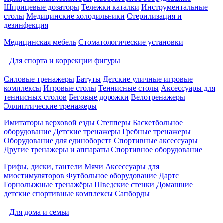
Шприцевые дозаторы
Тележки каталки
Инструментальные
столы
Медицинские холодильники
Стерилизация и
дезинфекция
Медицинская мебель
Стоматологические установки
Для спорта и коррекции фигуры
Силовые тренажеры
Батуты
Детские уличные игровые
комплексы
Игровые столы
Теннисные столы
Аксессуары для
теннисных столов
Беговые дорожки
Велотренажеры
Эллиптические тренажеры
Имитаторы верховой езды
Степперы
Баскетбольное
оборудование
Детские тренажеры
Гребные тренажеры
Оборудование для единоборств
Спортивные аксессуары
Другие тренажеры и аппараты
Спортивное оборудование
Грифы, диски, гантели
Мячи
Аксессуары для
миостимуляторов
Футбольное оборудование
Дартс
Горнолыжные тренажёры
Шведские стенки
Домашние
детские спортивные комплексы
Сапборды
Для дома и семьи