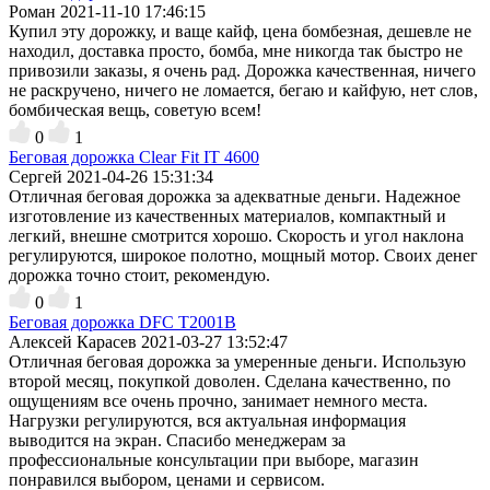
Роман
2021-11-10 17:46:15
Купил эту дорожку, и ваще кайф, цена бомбезная, дешевле не
находил, доставка просто, бомба, мне никогда так быстро не
привозили заказы, я очень рад. Дорожка качественная, ничего
не раскручено, ничего не ломается, бегаю и кайфую, нет слов,
бомбическая вещь, советую всем!
0
1
Беговая дорожка Clear Fit IT 4600
Сергей
2021-04-26 15:31:34
Отличная беговая дорожка за адекватные деньги. Надежное
изготовление из качественных материалов, компактный и
легкий, внешне смотрится хорошо. Скорость и угол наклона
регулируются, широкое полотно, мощный мотор. Своих денег
дорожка точно стоит, рекомендую.
0
1
Беговая дорожка DFC T2001B
Алексей Карасев
2021-03-27 13:52:47
Отличная беговая дорожка за умеренные деньги. Использую
второй месяц, покупкой доволен. Сделана качественно, по
ощущениям все очень прочно, занимает немного места.
Нагрузки регулируются, вся актуальная информация
выводится на экран. Спасибо менеджерам за
профессиональные консультации при выборе, магазин
понравился выбором, ценами и сервисом.