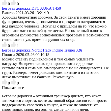
0
0
Беговая дорожка DFC AURA T450
Виктор
2021-03-26 13:21:19
Хорошая бюджетная дорожка. За свои деньги имеет хороший
функционал, очень эргономична и прекрасно настраивается
под каждого человека. Покупал с прицелом на то, что можно
будет заниматься на ней даже детям. Несомненный плюс в
огромном количестве всевозможных программ и возможности
считывания пуль прямо на рукоятках опор.
0
1
Беговая дорожка NordicTrack Incline Trainer X9i
Полина
2020-05-26 00:10:18
Можно ставить под наклоном и тем самым усиливать
нагрузку. Во время таких тренировок ноги с дорожки не
скатываются и сама она самопроизвольно не складывается. Не
гудит. Размеры имеет довольно компактные и из-за этого
легко вместилась на балконе. Рекомендую.
0
0
Показать все
Беговые дорожки – отличный тренажер для тех, кто хочет
заниматься спортом, вести активный образ жизни или просто
поддерживать свое тело в тонусе, а также не зависеть от
спортивных залов, погоды на улице, дня или ночи.