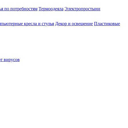
ья по потребностям
Термоодеяла
Электропростыни
пьютерные кресла и стулья
Декор и освещение
Пластиковые
от вирусов