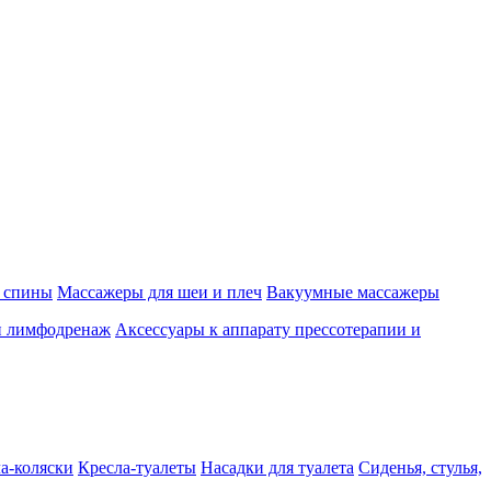
 спины
Массажеры для шеи и плеч
Вакуумные массажеры
и лимфодренаж
Аксессуары к аппарату прессотерапии и
а-коляски
Кресла-туалеты
Насадки для туалета
Сиденья, стулья,