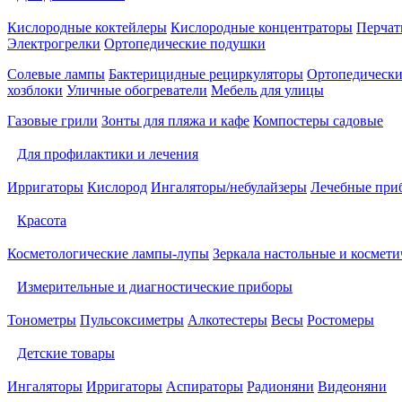
Кислородные коктейлеры
Кислородные концентраторы
Перчат
Электрогрелки
Ортопедические подушки
Солевые лампы
Бактерицидные рециркуляторы
Ортопедически
хозблоки
Уличные обогреватели
Мебель для улицы
Газовые грили
Зонты для пляжа и кафе
Компостеры садовые
Для профилактики и лечения
Ирригаторы
Кислород
Ингаляторы/небулайзеры
Лечебные при
Красота
Косметологические лампы-лупы
Зеркала настольные и космети
Измерительные и диагностические приборы
Тонометры
Пульсоксиметры
Алкотестеры
Весы
Ростомеры
Детские товары
Ингаляторы
Ирригаторы
Аспираторы
Радионяни
Видеоняни