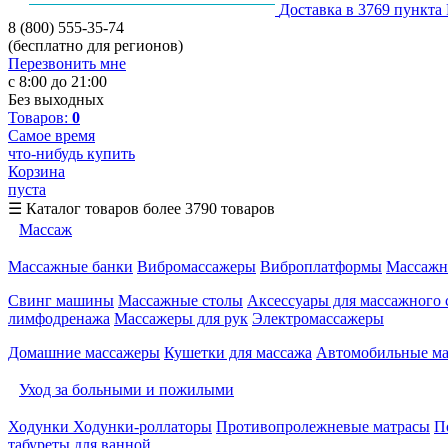
Доставка в 3769 пункта
8 (800) 555-35-74
(бесплатно для регионов)
Перезвонить мне
с 8:00 до 21:00
Без выходных
Товаров:
0
Самое время
что-нибудь купить
Корзина
пуста
☰
Каталог товаров
более 3790 товаров
Массаж
Массажные банки
Вибромассажеры
Виброплатформы
Массажн
Свинг машины
Массажные столы
Аксессуары для массажного 
лимфодренажа
Массажеры для рук
Электромассажеры
Домашние массажеры
Кушетки для массажа
Автомобильные м
Уход за больными и пожилыми
Ходунки
Ходунки-роллаторы
Противопролежневые матрасы
П
табуреты для ванной