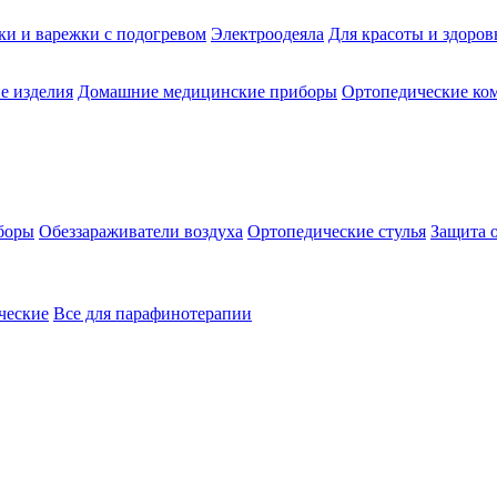
ки и варежки с подогревом
Электроодеяла
Для красоты и здоров
е изделия
Домашние медицинские приборы
Ортопедические ком
боры
Обеззараживатели воздуха
Ортопедические стулья
Защита 
ческие
Все для парафинотерапии