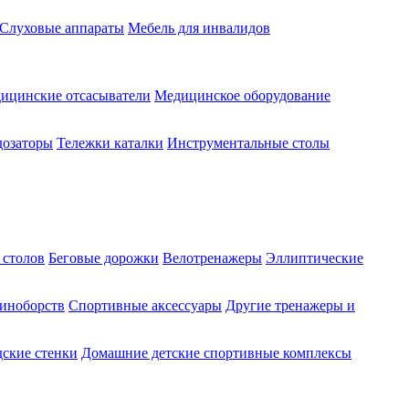
Слуховые аппараты
Мебель для инвалидов
ицинские отсасыватели
Медицинское оборудование
озаторы
Тележки каталки
Инструментальные столы
 столов
Беговые дорожки
Велотренажеры
Эллиптические
диноборств
Спортивные аксессуары
Другие тренажеры и
ские стенки
Домашние детские спортивные комплексы