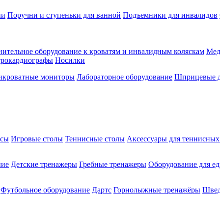
ии
Поручни и ступеньки для ванной
Подъемники для инвалидов
ительное оборудование к кроватям и инвалидным коляскам
Мед
трокардиографы
Носилки
икроватные мониторы
Лабораторное оборудование
Шприцевые д
ксы
Игровые столы
Теннисные столы
Аксессуары для теннисных
ние
Детские тренажеры
Гребные тренажеры
Оборудование для е
Футбольное оборудование
Дартс
Горнолыжные тренажёры
Швед