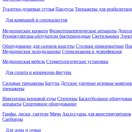
Туалетно-душевые стулья
Пандусы
Тренажеры для реабилитац
Для компаний и специалистов
Медицинские кровати
Физиотерапевтические аппараты
Дополн
Рециркуляторы-облучатели бактерицидные
Светильники
Элек
Оборудование для салонов красоты
Столики прикроватные
Пр
Медицинские холодильники
Стерилизация и дезинфекция
Медицинская мебель
Стоматологические установки
Для спорта и коррекции фигуры
Силовые тренажеры
Батуты
Детские уличные игровые компле
тренажеры
Имитаторы верховой езды
Степперы
Баскетбольное оборудова
аппараты
Спортивное оборудование
Грифы, диски, гантели
Мячи
Аксессуары для миостимуляторов
Сапборды
Для дома и семьи