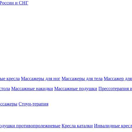
 России и СНГ
ые кресла
Массажеры для ног
Массажеры для тела
Массажер для
стола
Массажные накидки
Массажные подушки
Прессотерапия 
ассажеры
Стоун-терапия
одушки противопролежневые
Кресла каталки
Инвалидные кресл